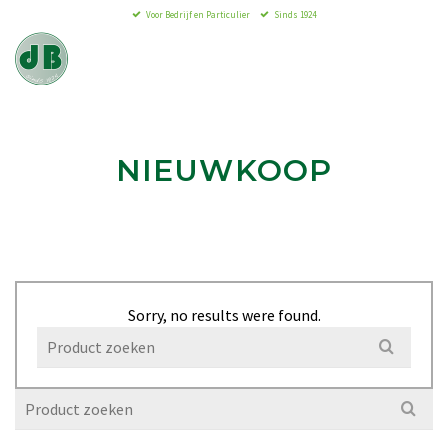
Voor Bedrijf en Particulier
Sinds 1924
Den Bleker
sinds 1924
NIEUWKOOP
Sorry, no results were found.
Search
for:
Search
for: