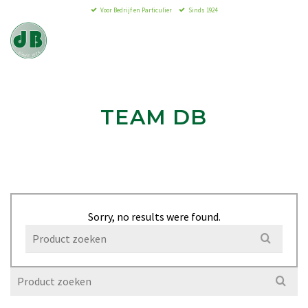
Voor Bedrijf en Particulier
Sinds 1924
Den Bleker
sinds 1924
TEAM DB
Sorry, no results were found.
Search
for:
Search
for: